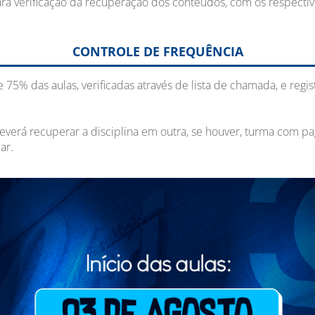
 para verificação da recuperação dos conteúdos, com os respect
CONTROLE DE FREQUÊNCIA
5% das aulas, verificadas através de lista de chamada, e regis
verá recuperar a disciplina em outra, se houver, turma com pa
ar.
AVALIAÇÃO DOCENTE/INSTITUCIONAL
reencherem um questionário de avaliação docente e instituciona
CONDIÇÕES PARA OBTENÇÃO DO CERTIFICADO
jus ao certificado o aluno deverá: