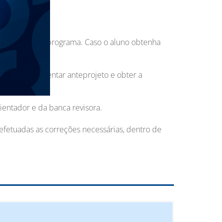
 C em todo do programa. Caso o aluno obtenha
 deverá apresentar anteprojeto e obter a
ientador e da banca revisora.
fetuadas as correções necessárias, dentro de