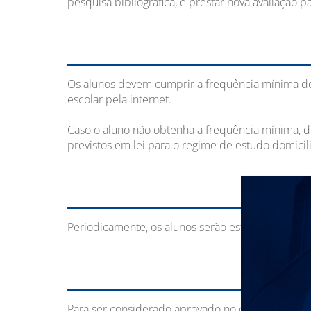
pesquisa bibliográfica, e prestar nova avaliação
Os alunos devem cumprir a frequência mínima de 7
escolar pela internet.
Caso o aluno não obtenha a frequência mínima, de
previstos em lei para o regime de estudo domicili
Periodicamente, os alunos serão estimulados a p
Para ser considerado aprovado no curso, fazendo 