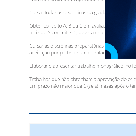
Cursar todas as disciplinas da grade curricular,
Obter conceito A, B ou C em avaliação específic
mais de 5 conceitos C, deverá recuperar discipli
Cursar as disciplinas preparatórias para a elabo
aceitação por parte de um orientador devidamente
Elaborar e apresentar trabalho monográfico, no fo
Trabalhos que não obtenham a aprovação do orien
um prazo não maior que 6 (seis) meses após o tér