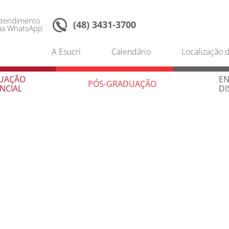
Instagram
Facebook
Twitter
tendimento
(48) 3431-3700
ia WhatsApp
UAÇÃO
EN
A Esucri
Calendário
Localização d
PÓS-GRADUAÇÃO
NCIAL
DI
UAÇÃO
EN
PÓS-GRADUAÇÃO
NCIAL
DI
Custos Empresariais e Finança