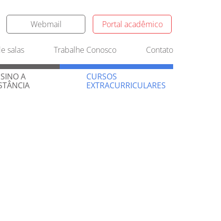
Webmail
Portal acadêmico
SINO A
CURSOS
e salas
Trabalhe Conosco
Contato
STÂNCIA
EXTRACURRICULARES
SINO A
CURSOS
STÂNCIA
EXTRACURRICULARES
s