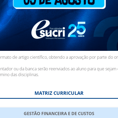
 com frequência mínima obrigatória de 75%.
a a cada disciplina, sendo permitido um máximo de 5 conceitos
nas em outra turma, obtendo conceitos A ou B.
ração do trabalho de conclusão de curso, período durante o qual
 credenciado junto à instituição.
rmato de artigo científico, obtendo a aprovação por parte do or
tador ou da banca serão reenviados ao aluno para que sejam e
mino das disciplinas.
MATRIZ CURRICULAR
GESTÃO FINANCEIRA E DE CUSTOS