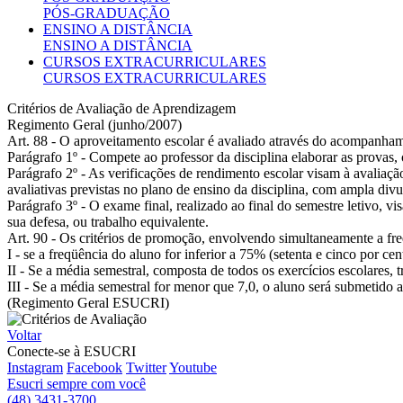
PÓS-GRADUAÇÃO
ENSINO A DISTÂNCIA
ENSINO A DISTÂNCIA
CURSOS EXTRACURRICULARES
CURSOS EXTRACURRICULARES
Critérios de Avaliação de Aprendizagem
Regimento Geral (junho/2007)
Art. 88 - O aproveitamento escolar é avaliado através do acompanhamen
Parágrafo 1º - Compete ao professor da disciplina elaborar as provas, 
Parágrafo 2º - As verificações de rendimento escolar visam à avaliação
avaliativas previstas no plano de ensino da disciplina, com ampla divu
Parágrafo 3º - O exame final, realizado ao final do semestre letivo, vi
sua defesa, ou trabalho equivalente.
Art. 90 - Os critérios de promoção, envolvendo simultaneamente a fre
I - se a freqüência do aluno for inferior a 75% (setenta e cinco por ce
II - Se a média semestral, composta de todos os exercícios escolares, t
III - Se a média semestral for menor que 7,0, o aluno será submetido a
(Regimento Geral ESUCRI)
Voltar
Conecte-se à ESUCRI
Instagram
Facebook
Twitter
Youtube
Esucri sempre com você
(48) 3431-3700