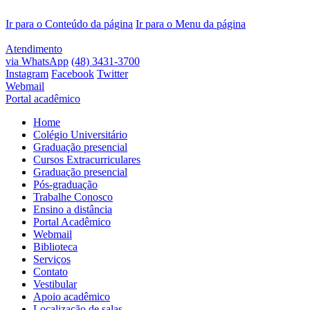
Ir para o Conteúdo da página
Ir para o Menu da página
Atendimento
via WhatsApp
(48) 3431-3700
Instagram
Facebook
Twitter
Webmail
Portal acadêmico
Home
Colégio Universitário
Graduação presencial
Cursos Extracurriculares
Graduação presencial
Pós-graduação
Trabalhe Conosco
Ensino a distância
Portal Acadêmico
Webmail
Biblioteca
Serviços
Contato
Vestibular
Apoio acadêmico
Localização de salas