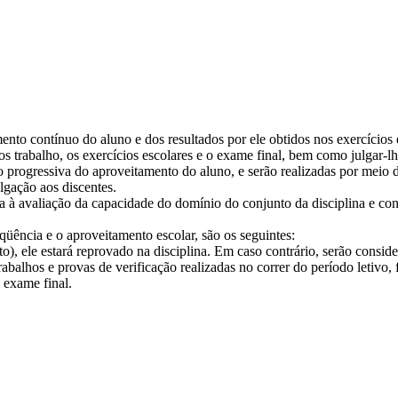
to contínuo do aluno e dos resultados por ele obtidos nos exercícios es
os trabalho, os exercícios escolares e o exame final, bem como julgar-lh
 progressiva do aproveitamento do aluno, e serão realizadas por meio de p
lgação aos discentes.
sa à avaliação da capacidade do domínio do conjunto da disciplina e cons
qüência e o aproveitamento escolar, são os seguintes:
nto), ele estará reprovado na disciplina. Em caso contrário, serão consid
rabalhos e provas de verificação realizadas no correr do período letivo, 
 exame final.