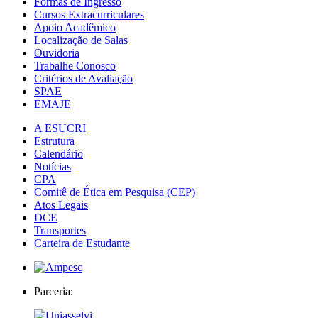
Formas de Ingresso
Cursos Extracurriculares
Apoio Acadêmico
Localização de Salas
Ouvidoria
Trabalhe Conosco
Critérios de Avaliação
SPAE
EMAJE
A ESUCRI
Estrutura
Calendário
Notícias
CPA
Comitê de Ética em Pesquisa (CEP)
Atos Legais
DCE
Transportes
Carteira de Estudante
Parceria: