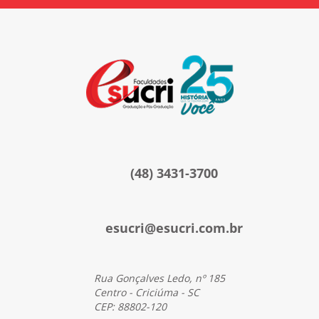
Esucri sempre com você
(48) 3431-3700
esucri@esucri.com.br
Rua Gonçalves Ledo, nº 185
Centro - Criciúma - SC
CEP: 88802-120