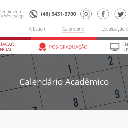
Instagram
Facebook
Twitter
tendimento
(48) 3431-3700
ia WhatsApp
UAÇÃO
EN
A Esucri
Calendário
Localização d
PÓS-GRADUAÇÃO
NCIAL
DI
UAÇÃO
EN
PÓS-GRADUAÇÃO
NCIAL
DI
Calendário Acadêmico