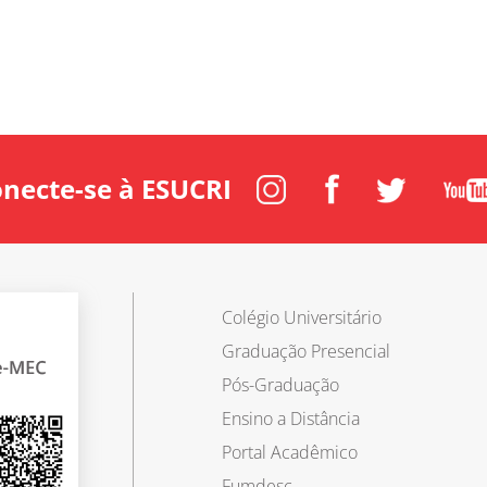
necte-se à ESUCRI
Instagram
Facebook
Twitter
Youtube
Colégio Universitário
Graduação Presencial
Pós-Graduação
Ensino a Distância
Portal Acadêmico
Fumdesc