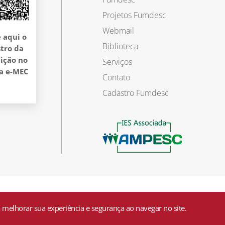
Projetos Fumdesc
Webmail
 aqui o
Biblioteca
tro da
uição no
Serviços
a e-MEC
Contato
Cadastro Fumdesc
 melhorar sua experiência e segurança ao navegar no site.