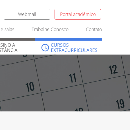
Webmail
Portal acadêmico
SINO A
CURSOS
e salas
Trabalhe Conosco
Contato
STÂNCIA
EXTRACURRICULARES
SINO A
CURSOS
STÂNCIA
EXTRACURRICULARES