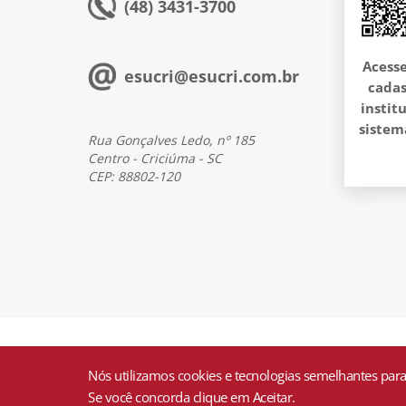
(48) 3431-3700
Acesse
esucri@esucri.com.br
cadas
instit
sistem
Rua Gonçalves Ledo, nº 185
Centro - Criciúma - SC
CEP: 88802-120
ESUCRI 2026 - Todos os direitos reservados
Nós utilizamos cookies e tecnologias semelhantes para
Se você concorda clique em Aceitar.