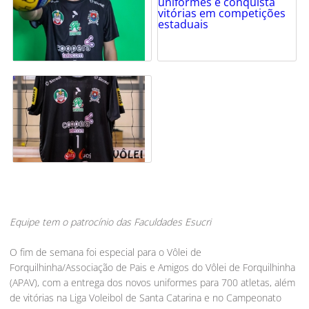
Equipe tem o patrocínio das Faculdades Esucri
O fim de semana foi especial para o Vôlei de
Forquilhinha/Associação de Pais e Amigos do Vôlei de Forquilhinha
(APAV), com a entrega dos novos uniformes para 700 atletas, além
de vitórias na Liga Voleibol de Santa Catarina e no Campeonato