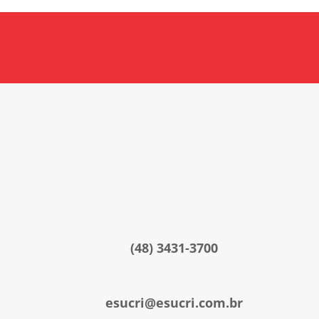
ebook
Twitter
Youtube
Esucri sempre com você
(48) 3431-3700
esucri@esucri.com.br