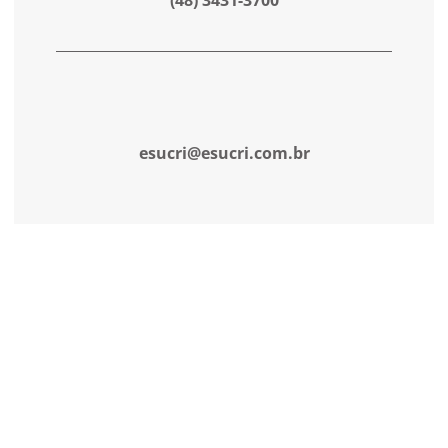
(48) 3431-3700
esucri@esucri.com.br