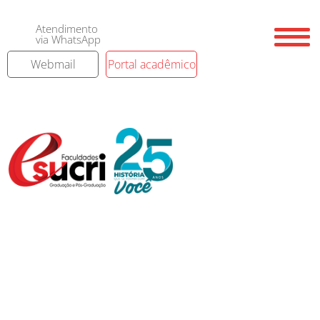
Atendimento
via WhatsApp
Webmail
Portal acadêmico
Contato